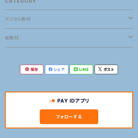
CATEGORY
デジタル教材
英語
紙教材
英語発音
タイ語
英語
保存
シェア
LINE
ポスト
接客英会話
タイ語発音
英語発音
マナー
タイ語
旅行英会話
旅行タイ語
接客英会話
タイ語発音
語学の専門用語
マナー
PAY IDアプリ
日常英会話
日常タイ語
旅行英会話
旅行タイ語
語学の専門用語
フォローする
英語POP
タイ文字
日常英会話
日常タイ語