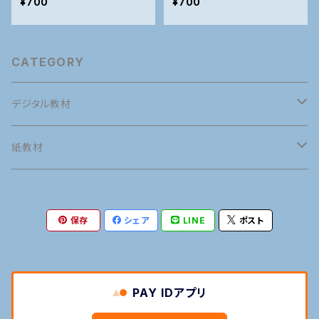
¥700
¥700
CATEGORY
デジタル教材
英語
紙教材
英語発音
タイ語
英語
保存
シェア
LINE
ポスト
接客英会話
タイ語発音
英語発音
マナー
タイ語
旅行英会話
旅行タイ語
接客英会話
タイ語発音
語学の専門用語
マナー
PAY IDアプリ
日常英会話
日常タイ語
旅行英会話
旅行タイ語