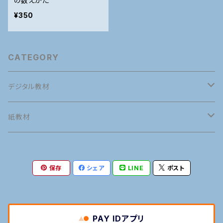
の数えかた
¥350
CATEGORY
デジタル教材
英語
紙教材
英語発音
タイ語
英語
保存
シェア
LINE
ポスト
接客英会話
タイ語発音
英語発音
マナー
タイ語
旅行英会話
旅行タイ語
接客英会話
タイ語発音
語学の専門用語
マナー
PAY IDアプリ