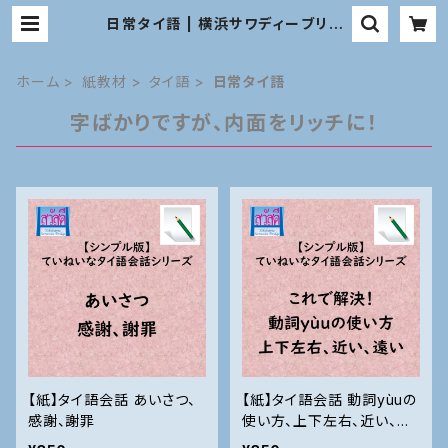
日常タイ語 | 横浜サワディーブリッ
ジ 教材オンラインショップ
ホーム
紙教材
タイ語
日常タイ語
字ばかりですが、内面をリッチに！
【紙】タイ語会話 あいさつ、
【紙】タイ語会話 動詞yùuの
感謝、謝罪
使い方、上下左右、近い、遠
いなど