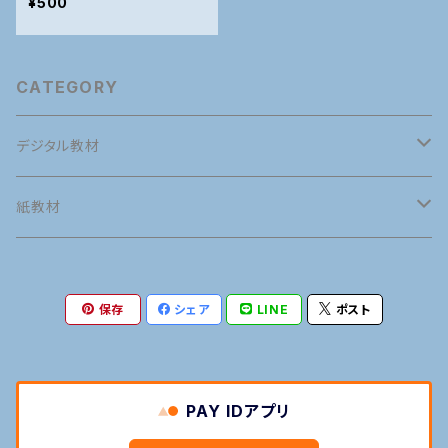
¥500
CATEGORY
デジタル教材
英語
紙教材
英語発音
タイ語
英語
保存
シェア
LINE
ポスト
接客英会話
タイ語発音
英語発音
マナー
タイ語
旅行英会話
旅行タイ語
接客英会話
タイ語発音
語学の専門用語
マナー
PAY IDアプリ
日常英会話
日常タイ語
旅行英会話
旅行タイ語