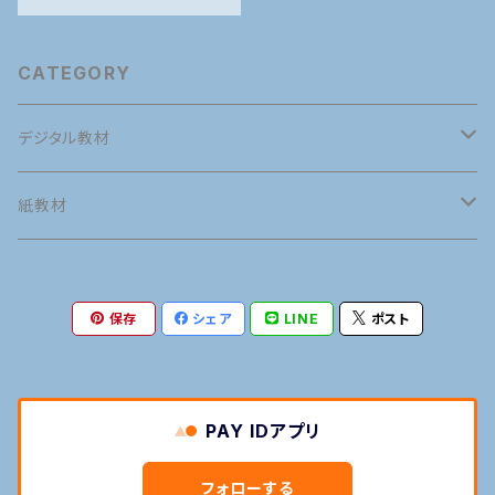
CATEGORY
デジタル教材
英語
紙教材
英語発音
タイ語
英語
保存
シェア
LINE
ポスト
接客英会話
タイ語発音
英語発音
マナー
タイ語
旅行英会話
旅行タイ語
接客英会話
タイ語発音
語学の専門用語
マナー
PAY IDアプリ
日常英会話
日常タイ語
旅行英会話
旅行タイ語
語学の専門用語
フォローする