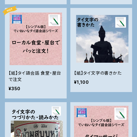
【紙】タイ語会話 食堂・屋台
【紙】タイ文字の書きかた
で注文
¥1,100
¥350