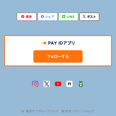
英語発音
タイ語
英語
保存
シェア
LINE
ポスト
接客英会話
タイ語発音
英語発音
マナー
タイ語
旅行英会話
旅行タイ語
接客英会話
タイ語発音
語学の専門用語
マナー
PAY IDアプリ
日常英会話
日常タイ語
旅行英会話
旅行タイ語
語学の専門用語
フォローする
英語POP
タイ文字
日常英会話
日常タイ語
英語POP
タイ文字
© 横浜サワディーブリッジ 教材オンラインショップ