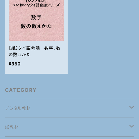
【紙】タイ語会話 数字、数
の数えかた
¥350
CATEGORY
デジタル教材
英語
紙教材