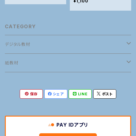
¥1,100
CATEGORY
デジタル教材
英語
紙教材
英語発音
タイ語
英語
保存
シェア
LINE
ポスト
接客英会話
タイ語発音
英語発音
マナー
タイ語
旅行英会話
旅行タイ語
接客英会話
タイ語発音
語学の専門用語
マナー
PAY IDアプリ
日常英会話
日常タイ語
旅行英会話
旅行タイ語