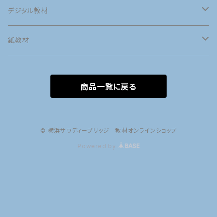
デジタル教材
英語
紙教材
英語発音
タイ語
英語
商品一覧に戻る
接客英会話
タイ語発音
英語発音
マナー
タイ語
旅行英会話
旅行タイ語
接客英会話
タイ語発音
語学の専門用語
マナー
© 横浜サワディーブリッジ 教材オンラインショップ
Powered by
日常英会話
日常タイ語
旅行英会話
旅行タイ語
語学の専門用語
英語POP
タイ文字
日常英会話
日常タイ語
英語POP
タイ文字