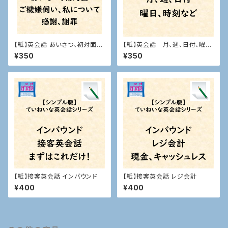
【紙】英会話 あいさつ、初対面な
【紙】英会話 月、週、日付、曜
ど
日、時刻など
¥350
¥350
【紙】接客英会話 インバウンド
【紙】接客英会話 レジ会計
¥400
¥400