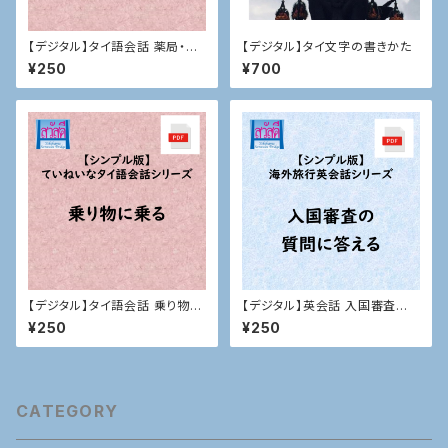
【デジタル】タイ語会話 薬局・ド
【デジタル】タイ文字の書きかた
ラッグストアにて
¥250
¥700
【デジタル】タイ語会話 乗り物に
【デジタル】英会話 入国審査の
乗る
質問
¥250
¥250
CATEGORY