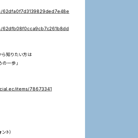
des/62dfa0f7d3139829ded7e48e
des/62dfb08f0cca9cb7c261b8dd
から知りたい方は
めの一歩」
icial.ec/items/78673341
ォント）