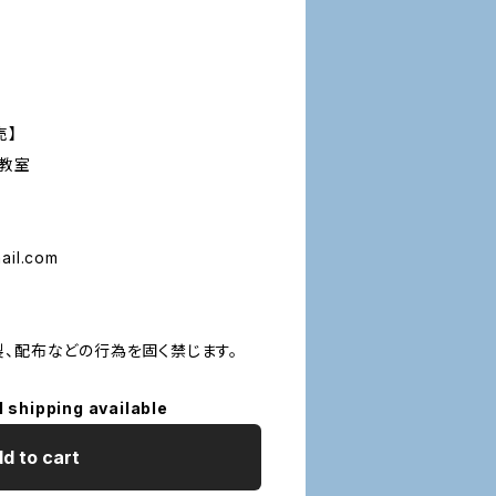
売】
の教室
il.com
製、配布などの行為を固く禁じます。
l shipping available
d to cart