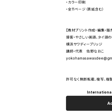
・カラー印刷
・全11ページ（表紙含む）
【教材プリント作成・編集・販
接客・やさしい英語、タイ語
横浜サワディーブリッジ
講師・代表 佐野なおこ
yokohamasawasdee@gma
許可なく無断転載、複写、複
Internationa
Ad