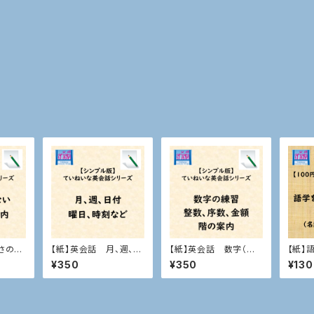
っさの道
【紙】英会話 月、週、日
【紙】英会話 数字（整
【紙】
付、曜日、時刻など
数、序数、金額、階の案
¥350
¥350
¥130
内）