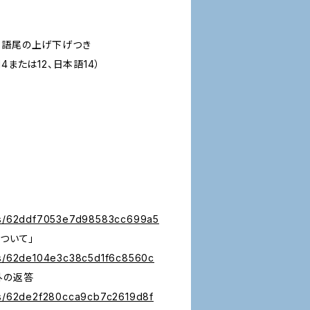
、語尾の上げ下げつき
4または12、日本語14）
り
des/62ddf7053e7d98583cc699a5
について」
des/62de104e3c38c5d1f6c8560c
外の返答
des/62de2f280cca9cb7c2619d8f