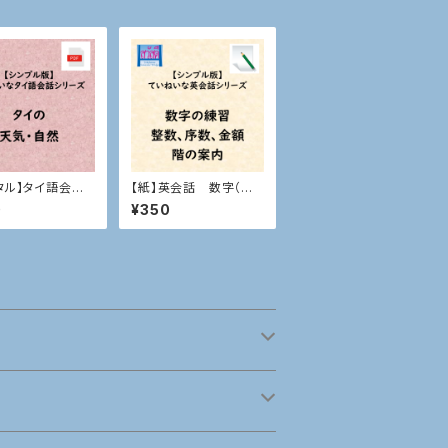
タル】タイ語会話
【紙】英会話 数字（整
自然
数、序数、金額、階の案
0
¥350
内）