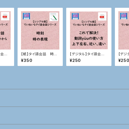
語会話
【紙】タイ語会話 時刻、
【デジタル】タイ語会話
【デジ
時の表現
動詞yùuの使い方、上下
天気・
¥350
¥250
¥25
左右、近い、遠いなど