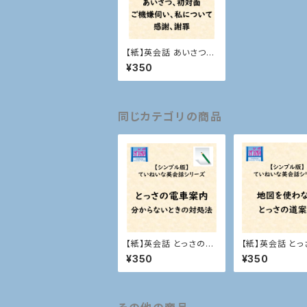
【紙】英会話 あいさつ、
初対面など
¥350
同じカテゴリの商品
【紙】英会話 とっさの電
【紙】英会話 と
車案内
案内
¥350
¥350