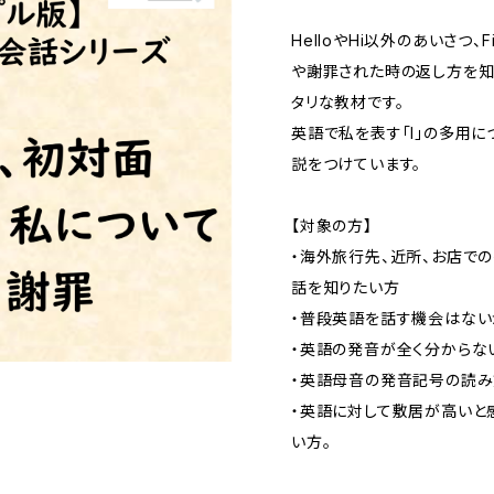
HelloやHi以外のあいさつ、Fi
や謝罪された時の返し方を知
タリな教材です。
英語で私を表す「I」の多用
説をつけています。
【対象の方】
・海外旅行先、近所、お店で
話を知りたい方
・普段英語を話す機会はない
・英語の発音が全く分からな
・英語母音の発音記号の読み
・英語に対して敷居が高いと
い方。