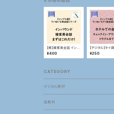
その他の商品
【紙】接客英会話 インバ
【デジタル】タイ
ウンド
ホテルでの会話
¥400
¥250
CATEGORY
デジタル教材
英語
紙教材