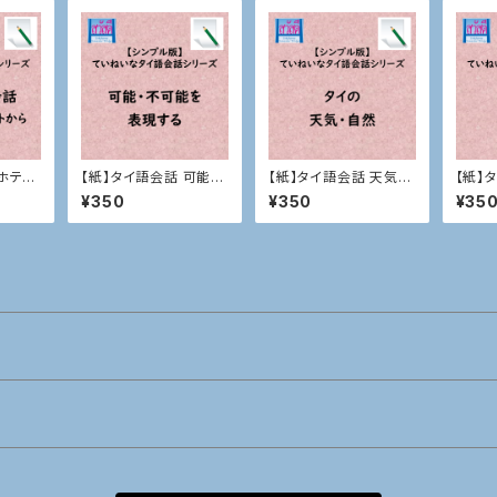
 ホテル
【紙】タイ語会話 可能・
【紙】タイ語会話 天気・
【紙】
不可能を表現する
自然
つ、感
¥350
¥350
¥35