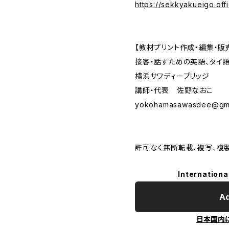
https://sekkyakueigo.off
【教材プリント作成・編集・販
接客・話すための英語、タイ
横浜サワディーブリッジ
講師・代表 佐野なおこ
yokohamasawasdee@gma
許可なく無断転載、複写、複
Internationa
Ad
日本国内