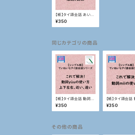
【紙】タイ語会話 あいさ
つ、感謝、謝罪
¥350
同じカテゴリの商品
【紙】タイ語会話 動詞yù
【紙】タイ語会話 
uの使い方、上下左右、
iの使い方
¥350
¥350
近い、遠いなど
その他の商品