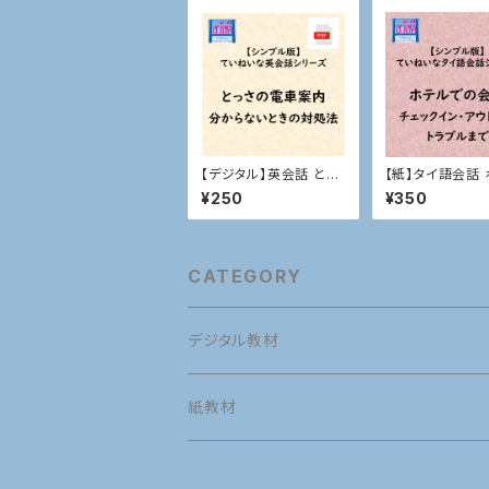
【デジタル】英会話 とっ
【紙】タイ語会話
さの電車案内
での会話
¥250
¥350
CATEGORY
デジタル教材
英語
紙教材
英語発音
タイ語
英語