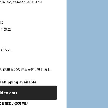
icial.ec/items/78638979
売】
語の教室
il.com
製、配布などの行為を固く禁じます。
l shipping available
d to cart
にお住まいの方向け