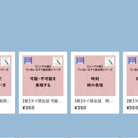
動詞mi
【紙】タイ語会話 可能・
【紙】タイ語会話 時刻、
【紙】
不可能を表現する
時の表現
月、週
¥350
¥350
¥35