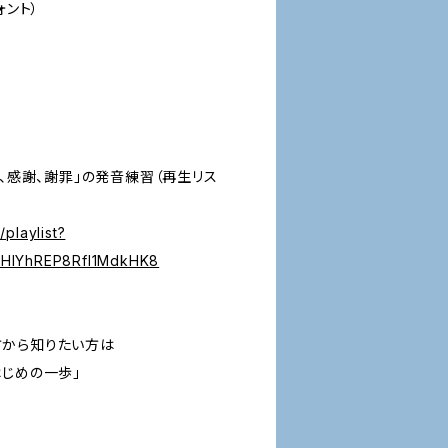
ォント）
 、感謝、謝罪」の発音練習（再生リス
playlist?
XHlYhREP8Rfl1MdkHK8
方から知りたい方は
はじめの一歩」