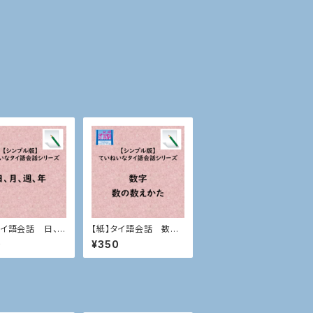
タイ語会話 日、
【紙】タイ語会話 数字、
、年
数の数えかた
0
¥350