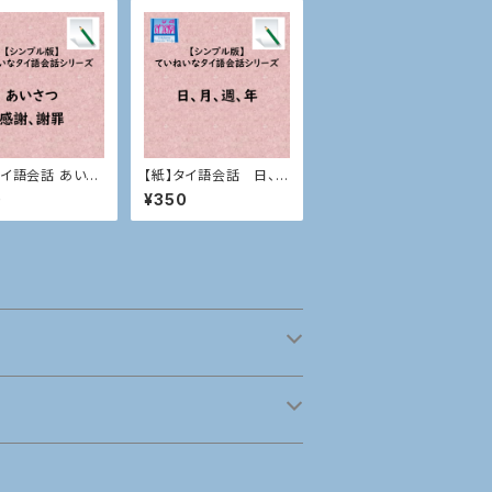
タイ語会話 あいさ
【紙】タイ語会話 日、
謝、謝罪
月、週、年
0
¥350