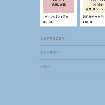
【デジタル】タイ語会話
【紙】接客英会話
あいさつ、感謝、謝罪
計
¥250
¥400
CATEGORY
デジタル教材
英語
紙教材
英語発音
タイ語
英語
接客英会話
タイ語発音
英語発音
マナー
タイ語