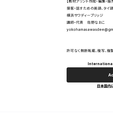
【教材プリント作成・編集・販
接客・話すための英語、タイ
横浜サワディーブリッジ
講師・代表 佐野なおこ
yokohamasawasdee@gma
許可なく無断転載、複写、複
Internationa
Ad
日本国内