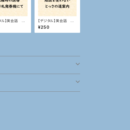
タル】英会話 混
【デジタル】英会話 と
誘導・番号札発
っさの道案内
0
¥250
にて