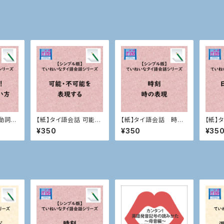
動詞mi
【紙】タイ語会話 可能・
【紙】タイ語会話 時刻、
【紙】
不可能を表現する
時の表現
月、週
¥350
¥350
¥35