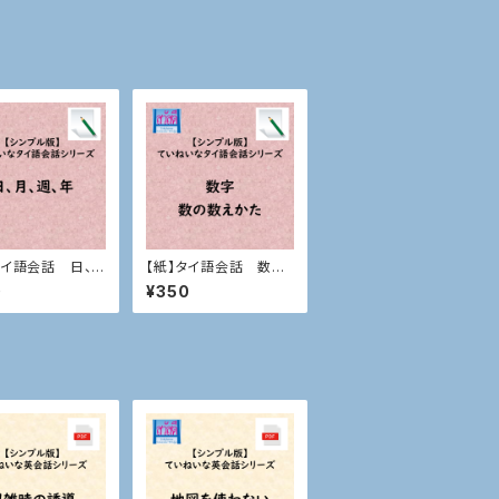
タイ語会話 日、
【紙】タイ語会話 数字、
、年
数の数えかた
0
¥350