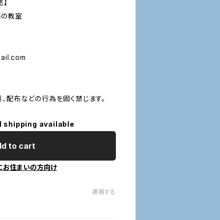
売】
語の教室
il.com
製、配布などの行為を固く禁じます。
l shipping available
d to cart
にお住まいの方向け
通報する