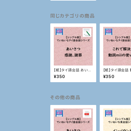
同じカテゴリの商品
【紙】タイ語会話 あいさ
【紙】タイ語会話 
つ、感謝、謝罪
iの使い方
¥350
¥350
その他の商品