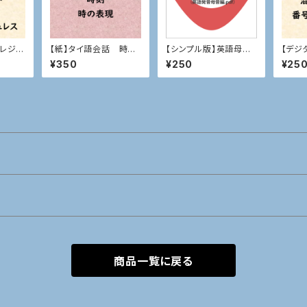
 レジ会
【紙】タイ語会話 時刻、
【シンプル版】英語母音
【デジ
時の表現
編
雑時の
¥350
¥250
¥25
券機
商品一覧に戻る