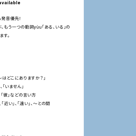
available
も発音優先！
、もう一つの動詞yùu「ある、いる」の
ます。
「～はどこにありますか？」
、「いません」
、「彼」などの言い方
「近い」、「遠い」、～との間