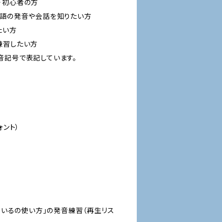
・初心者の方
イ語の発音や会話を知りたい方
たい方
練習したい方
音記号で表記しています。
ォント）
る・いるの使い方」の発音練習（再生リス