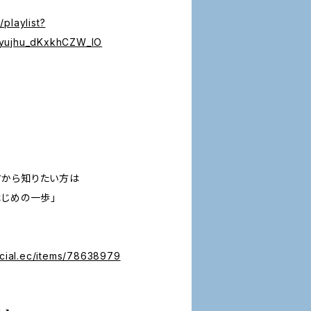
playlist?
vyujhu_dKxkhCZW_IO
方から知りたい方は
はじめの一歩」
icial.ec/items/78638979