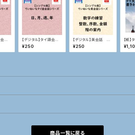
語会
【デジタル】タイ語会
【デジタル】英会話 数
【紙】
表現
話 日、月、週、年
字（整数、序数、金額、階
た
¥250
¥250
¥1,1
の案内）
商品一覧に戻る