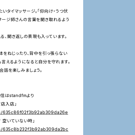
たいタイマッサージ。「仰向け・うつ伏
ッサージ師さんの言葉を聞き取れるよう
る、聞き返しの表現も入っています。
「体をねじったり、背中を引っ張らない
も言えるようになると自分を守れます。
会話を楽しみましょう。
はstandfmより
ジ店入店」
des/635c86f02f3b92ab309da26e
 空いていない時」
des/635c8b232f3b92ab309da2bc