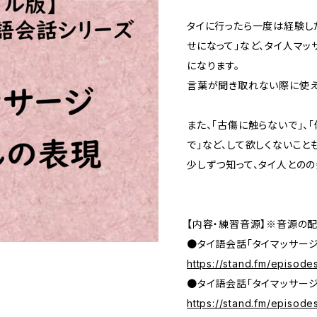
タイに行ったら一度は経験し
せになって」など、タイ人マ
になります。
言葉が聞き取れない際に使え
また、「古傷に触らないで」、
で」など、して欲しくないこと
少しずつ知って、タイ人とのの
【内容・練習音源】※音源の配信
●タイ語会話「タイマッサー
https://stand.fm/episo
●タイ語会話「タイマッサージ
https://stand.fm/episo