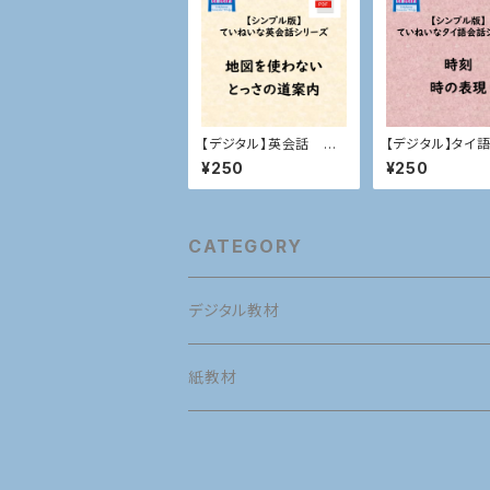
【デジタル】英会話 と
【デジタル】タイ
っさの道案内
話 時刻、時の
¥250
¥250
CATEGORY
デジタル教材
英語
紙教材
英語発音
タイ語
英語