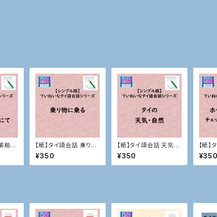
薬局・
【紙】タイ語会話 乗り物
【紙】タイ語会話 天気・
【紙】
て
に乗る
自然
での
¥350
¥350
¥35