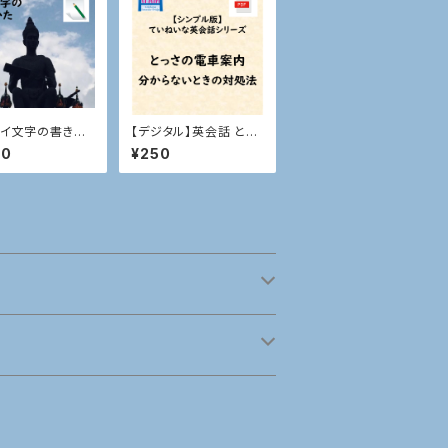
タイ文字の書きか
【デジタル】英会話 とっ
さの電車案内
00
¥250