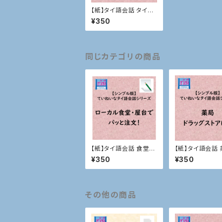
【紙】タイ語会話 タイマ
ッサージ・聞き返し
¥350
同じカテゴリの商品
【紙】タイ語会話 食堂・
【紙】タイ語会話 
屋台で注文
ドラッグストアに
¥350
¥350
その他の商品