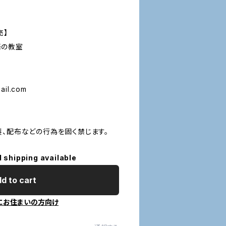
売】
語の教室
il.com
製、配布などの行為を固く禁じます。
l shipping available
d to cart
にお住まいの方向け