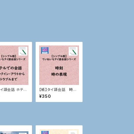
タイ語会話 ホテル
【紙】タイ語会話 時刻、
会話
時の表現
0
¥350