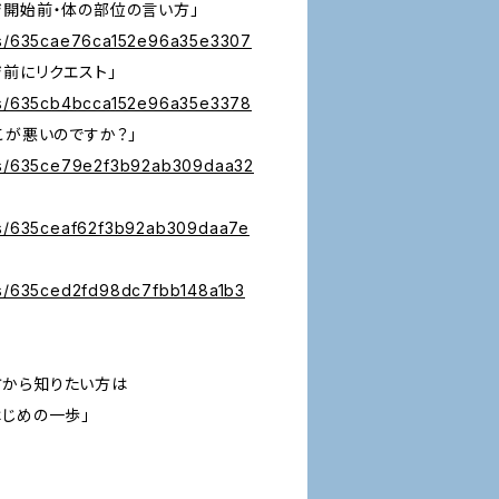
ジ開始前・体の部位の言い方」
des/635cae76ca152e96a35e3307
前にリクエスト」
des/635cb4bcca152e96a35e3378
こが悪いのですか？」
des/635ce79e2f3b92ab309daa32
」
des/635ceaf62f3b92ab309daa7e
des/635ced2fd98dc7fbb148a1b3
方から知りたい方は
はじめの一歩」