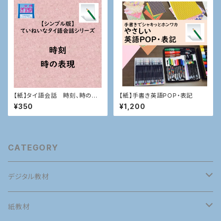
【紙】タイ語会話 時刻、時の表
【紙】手書き英語POP・表記
現
¥350
¥1,200
CATEGORY
デジタル教材
英語
紙教材