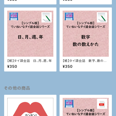
【紙】タイ語会話 日、月、週、年
【紙】タイ語会話 数字、数の数
えかた
¥350
¥350
その他の商品