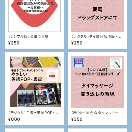
【シンプル版】英語母音編
【デジタル】タイ語会話 薬局・ド
ラッグストアにて
¥250
¥250
【デジタル】手書き英語POP・表
【紙】タイ語会話 タイマッサー
記
ジ・聞き返し
¥800
¥350