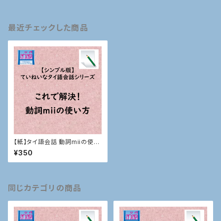
最近チェックした商品
【紙】タイ語会話 動詞miiの使い
方
¥350
同じカテゴリの商品